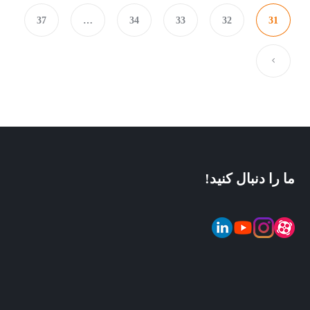
37
…
34
33
32
31
ما را دنبال کنید!